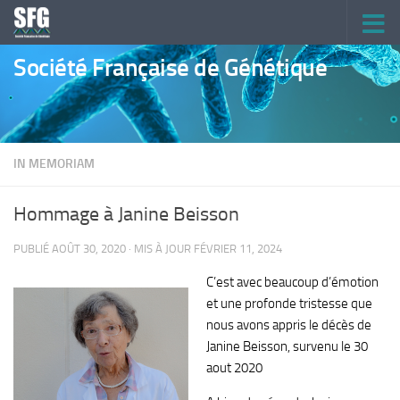
Skip to content
Société Française de Génétique
IN MEMORIAM
Hommage à Janine Beisson
PUBLIÉ
AOÛT 30, 2020
· MIS À JOUR
FÉVRIER 11, 2024
C’est avec beaucoup d’émotion
et une profonde tristesse que
nous avons appris le décès de
Janine Beisson, survenu le 30
aout 2020