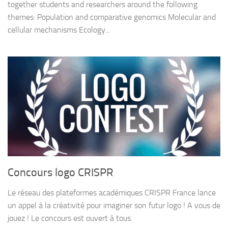
together students and researchers around the following
themes: Population and comparative genomics Molecular and
cellular mechanisms Ecology...
Concours logo CRISPR
Le réseau des plateformes académiques CRISPR France lance
un appel à la créativité pour imaginer son futur logo ! A vous de
jouez ! Le concours est ouvert à tous.